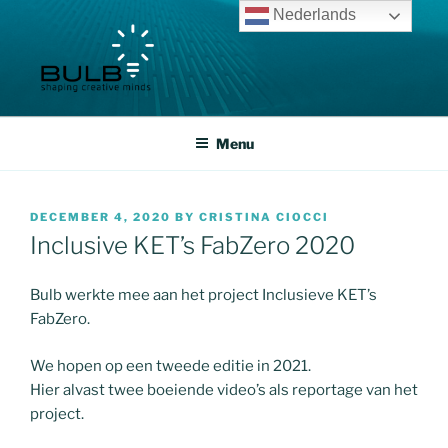
Skip
Nederlands
to
content
VZW BULB
Shaping creative minds
Menu
POSTED
DECEMBER 4, 2020
BY
CRISTINA CIOCCI
ON
Inclusive KET’s FabZero 2020
Bulb werkte mee aan het project Inclusieve KET’s
FabZero.
We hopen op een tweede editie in 2021.
Hier alvast twee boeiende video’s als reportage van het
project.